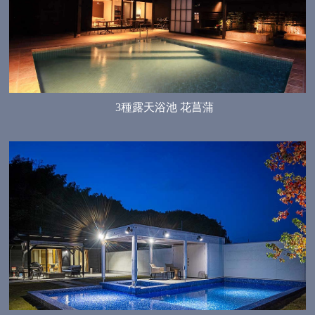
3種露天浴池 花菖蒲