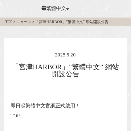
繁體中文
TOP
>
ニュース
>
「宮津HARBOR」”繁體中文” 網站開設公告
日本語
2025.5.20
「宮津HARBOR」”繁體中文” 網站
開設公告
即日起繁體中文官網正式啟用！
TOP