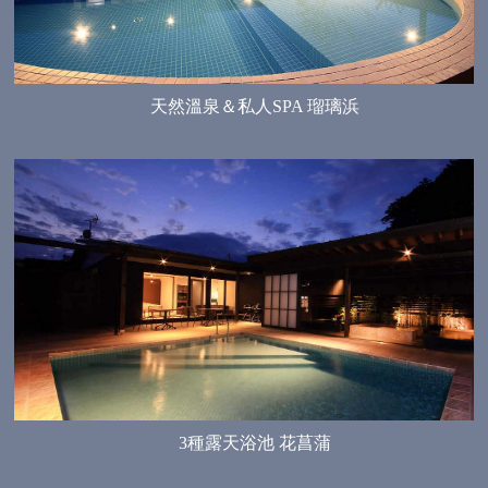
天然溫泉＆私人SPA 瑠璃浜
3種露天浴池 花菖蒲