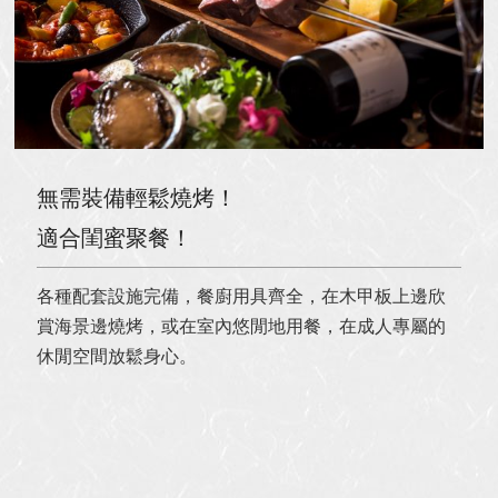
無需裝備輕鬆燒烤！
適合閨蜜聚餐！
各種配套設施完備，餐廚用具齊全，在木甲板上邊欣
賞海景邊燒烤，或在室內悠閒地用餐，在成人專屬的
休閒空間放鬆身心。