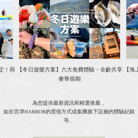
定！與
【冬日遊樂方案】六大免費體驗・全齡共享
【海上
奢華假期
為您提供最新資訊和精選推薦，
如在宮津HARBOR的度假方式或集團旗下設施的體驗紀錄
等。