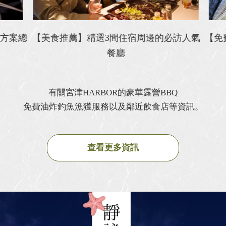
方案總
【美食推薦】精選3間住宿周邊的必訪人氣
【免
餐廳
有關宮津HARBOR的豪華露營BBQ
免費油炸釣魚漁獲服務以及鄰近飲食店等資訊。
查看更多資訊