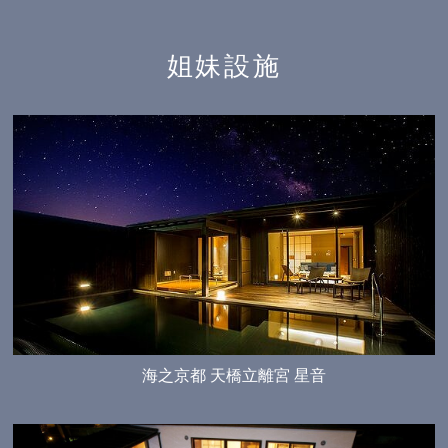
姐妹設施
海之京都 天橋立離宮 星音